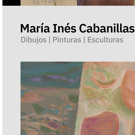
ES - FR
NUEVO
Ver más